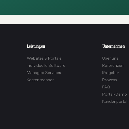
Leistungen
Unternehmen
Websites & Portale
Über uns
Individuelle Software
Referenzen
Managed Services
Ratgeber
Kostenrechner
Prozess
FAQ
Portal-Demo
Kundenportal