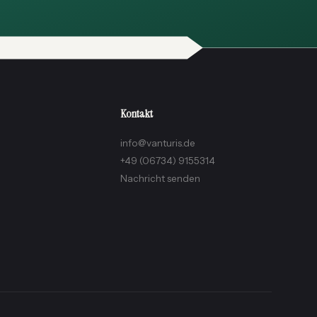
Kontakt
info@vanturis.de
+49 (06734) 9155314
Nachricht senden