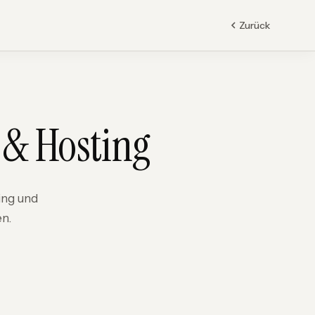
Zurück
 & Hosting
ing und
en.