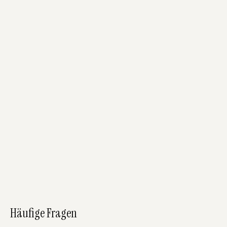
500 GB
29,90
€
Nextcloud
– 100 GB
9,90
€ /
Monat
zzgl. MwSt.
Abbuchung monatlich, kündbar zum Monatsende.
AGB
Auftragsverarbeitungsvertrag
Datenschutzerklärung
Häufige Fragen